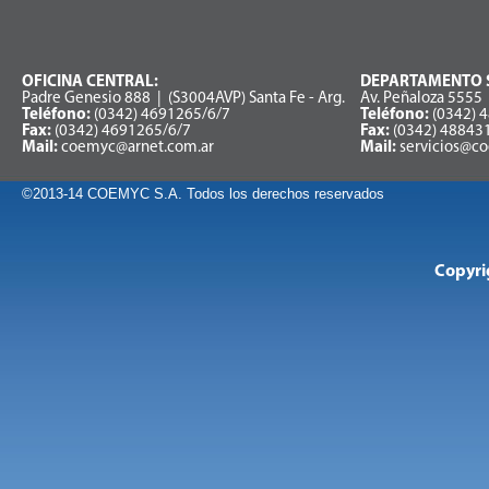
OFICINA CENTRAL:
DEPARTAMENTO S
Padre Genesio 888 | (S3004AVP) Santa Fe - Arg.
Av. Peñaloza 5555 
Teléfono:
(0342) 4691265/6/7
Teléfono:
(0342) 
Fax:
(0342) 4691265/6/7
Fax:
(0342) 48843
Mail:
coemyc@arnet.com.ar
Mail:
servicios@c
©2013-14 COEMYC S.A. Todos los derechos reservados
Copyri