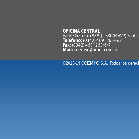
OFICINA CENTRAL:
Padre Genesio 888 | (S3004AVP) Santa F
Teléfono:
(0342) 4691265/6/7
Fax:
(0342) 4691265/6/7
Mail:
coemyc@arnet.com.ar
©2013-14 COEMYC S.A. Todos los derech