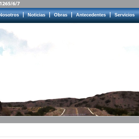
91265/6/7
Nosotros
Noticias
Obras
Antecedentes
Servicios